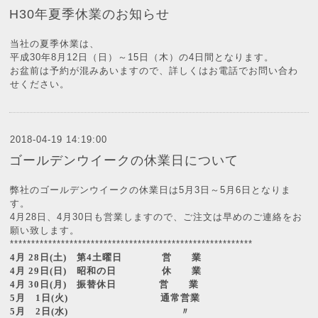
H30年夏季休業のお知らせ
当社の夏季休業は、
平成30年8月12日（日）～15日（木）の4日間となります。
お盆前は予約が混みあいますので、詳しくはお電話でお問い合わ
せください。
2018-04-19 14:19:00
ゴールデンウイークの休業日について
弊社のゴールデンウイークの休業日は5月3日～5月6日となりま
す。
4月28日、4月30日も営業しますので、ご注文は早めのご連絡をお
願い致します。
*********************************************************
4
月
28
日
(
土
)
第
4
土曜日 営 業
4
月
29
日
(
日
)
昭和の日
休 業
4
月
30
日
(
月
)
振替休日 営 業
5
月
1
日
(
火
)
通常営業
5
月
2
日
(
水
)
〃