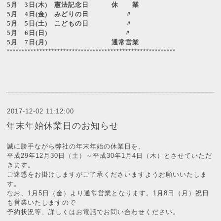
5
月
3
日
(
木
)
憲法記念日 休 業
5
月
4
日
(
金
)
みどりの日
〃
5
月
5
日
(
土
)
こどもの日
〃
5
月
6
日
(
日
)
〃
5
月
7
日
(
月
)
通常営業
*********************************************************
2017-12-02 11:12:00
年末年始休業日のお知らせ
誠に勝手ながら弊社の年末年始の休業日を、
平成29年12月30日（土）～平成30年1月4日（木）とさせていただ
きます。
ご迷惑をお掛けしますがご了承くださいますようお願いいたしま
す。
なお、1月5日（金）より通常営業となります。1月8日（月）祝日
も営業いたしますので
予約状況等、詳しくはお電話でお問い合わせください。