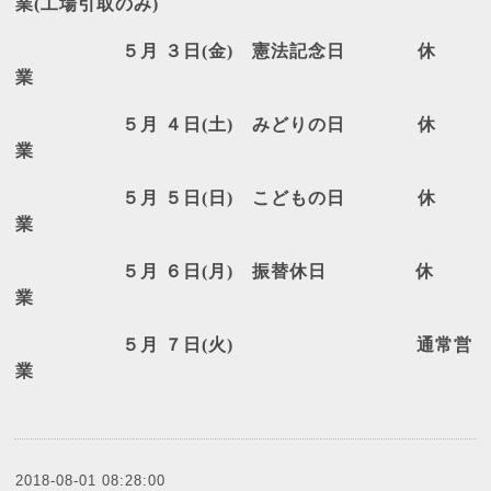
業
(
工場引取のみ
)
５月
３日
(
金
)
憲法記念日
休
業
５月
４日
(
土
)
みどりの日
休
業
５月
５日
(
日
)
こどもの日
休
業
５月
６日
(
月
)
振替休日
休
業
５月
７日
(
火
)
通常営
業
2018-08-01 08:28:00