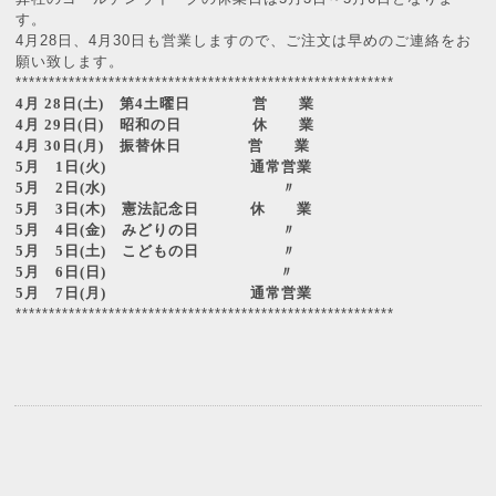
す。
4月28日、4月30日も営業しますので、ご注文は早めのご連絡をお
願い致します。
*********************************************************
4
月
28
日
(
土
)
第
4
土曜日 営 業
4
月
29
日
(
日
)
昭和の日
休 業
4
月
30
日
(
月
)
振替休日 営 業
5
月
1
日
(
火
)
通常営業
5
月
2
日
(
水
)
〃
5
月
3
日
(
木
)
憲法記念日 休 業
5
月
4
日
(
金
)
みどりの日
〃
5
月
5
日
(
土
)
こどもの日
〃
5
月
6
日
(
日
)
〃
5
月
7
日
(
月
)
通常営業
*********************************************************